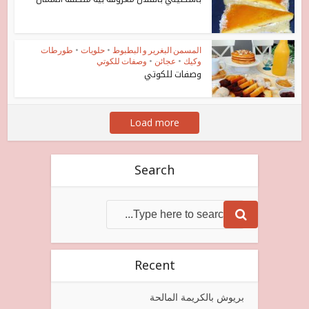
المسمن البغرير و البطبوط
•
حلويات
•
طورطات
وكيك
•
عجائن
•
وصفات للكوتي
وصفات للكوتي
Load more
Search
Recent
بريوش بالكريمة المالحة