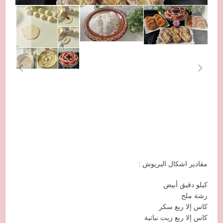
مقادير اشكال البريوش :
كيلو دقيق أبيض
رشة ملح
كاس إلا ربع سكر
كاس إلا ربع زيت نباتية