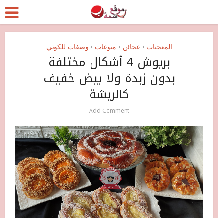
المعجنات
عجائن
منوعات
وصفات للكوتي
•
•
•
بريوش 4 أشكال مختلفة
بدون زبدة ولا بيض خفيف
كالريشة
Add Comment