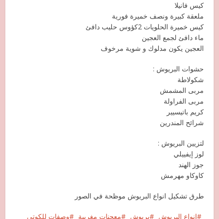
كيس فانيلا
ملعقة كبيرة ونصف خميرة فورية
كيس خميرة الحلويات 2كؤوس حليب دافئ
ماء دافئ لجمع العجين
العجين يكون مدلوك و شوية مرخوف
حشوات البريوش :
شكولاطة
مربى المشمش
مربى الفراولة
كريم باتيسيير
شرائح المندرين
لتزيين البريوش :
لوز إيفييلي
جوز الهند
كاوكاو مهرمش
طرق تشكيل انواع البريوش موظحة في الصور
انواع البريوش
بريوش
معجنات مغربية
وصفات للكوتي