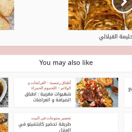
ليمة الفيلالي
You may also like
أطباق رئيسية
العراضات و
•
ع
الولائم
اللحموم الحمراء
•
شهيوات مغربية : اطباق
الضيافة و العراضات
تحضير منتوجات في البيت
طريقة تحضير كابتشينو في
المنزل