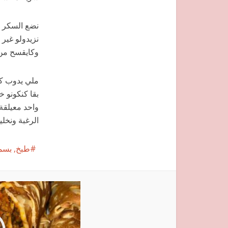
نضع السكر ف
نزيدولو غير
وكايقسح من 
ملي يدوب كا
بقا كنكونو خ
واحد معيلقة
الرغبة ونخليو
طبخ, بسمة