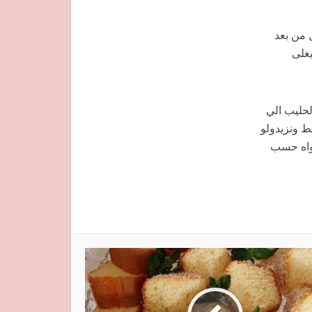
 من بعد
غلى
لحليب الي
يط ونزيدولو
قواه حسب