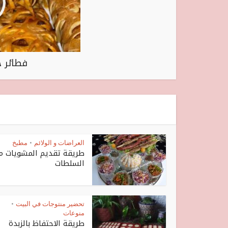
فطائر ح
العراضات و الولائم
مطبخ
•
طريقة تقديم المشويات م
السلطات
تحضير منتوجات في البيت
•
منوعات
طريقة الاحتفاظ بالزبدة