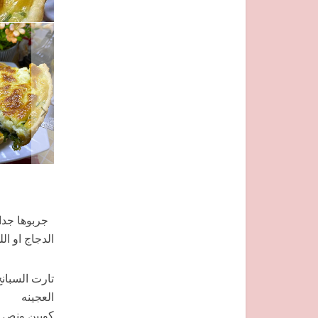
جربوها جدا 
الدجاج او ال
تارت السبان
العجينه
كوبين ونص 