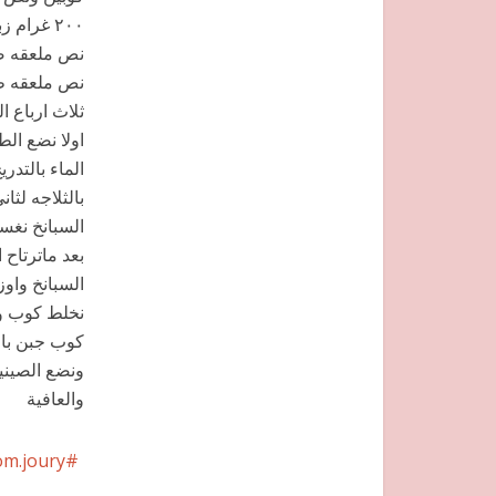
٢٠٠ غرام زبده لينه
نص ملعقه ص
نص ملعقه ط
ثلاث ارباع 
اولا نضع الط
بالثلاجه لثان
السبانخ نغس
بعد ماترتاح 
السبانخ واو
كوب جبن بار
والعافية
om.joury