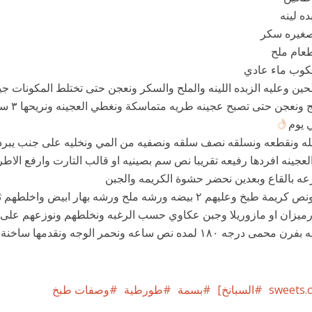
غيره سكر
عام ملح
الكوب ماء عادي
حين وعليه الزبده اللينه والملح والسكر ونعجن حتى تختلط المكونات جي
الماء بالتدريج ونعجن
ي يوم
له ونقطعه ونسلقه نصف سلقه ونصفيه من المي ونخليه على جنب يبرد
العجينه افردها رفيعه تقريبا نص سم بصينيه او قالب التارت وارفع الاط
زعه بالقاع وبعدين نحضر حشوة الكريمه والجبن
نخلط كوب ونص كريمة طبخ وعليهم ٢ بيضه ورشه ملح ورشه بهار ابيض واخل
ميزان او مازوريلا وجبن عكاوي حسب الرغبه ونخلطهم ونوزعهم على ا
ونضع الصينيه بفرن محمى درجه ١٨٠ لمده نص ساعه ونحمر الوجه ونقدمها س
sweets.
السبانخ]
بسمة
طورطية
وصفات طبخ