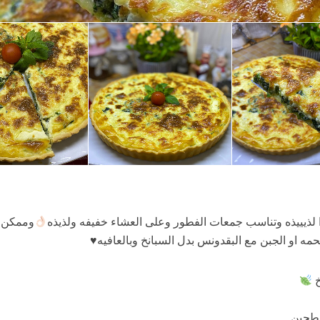
لذيييذه وتناسب جمعات الفطور وعلى العشاء خفيفه ولذيذه
وممكن 
لحمه او الجبن مع البقدونس بدل السبانخ وبالعافيه
♥️
خ
طحين