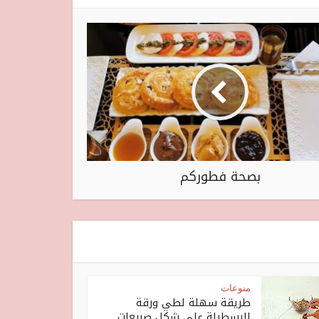
بصحة فطوركم
منوعات
طريقة سهلة لطي ورقة
البسطيلة على شكل صبيعات