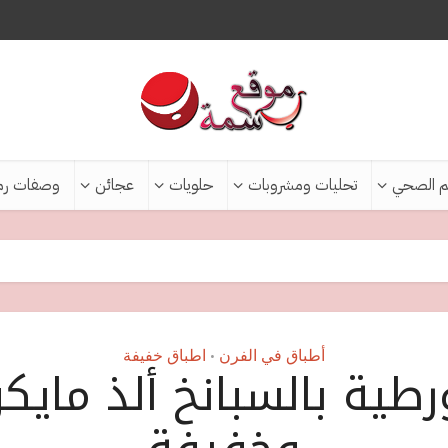
م الصحي
تحليات ومشروبات
حلويات
عجائن
وصفات رم
أطباق في الفرن
اطباق خفيفة
•
طية بالسبانخ ألذ مايك