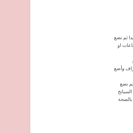
دا ثم نضع
 حتى تصبح عجينه طريه متماسكة ونغطي العجينه ونريحها ٣ ساعات او
راف وأضع
طهم ثم نضع
لسبانخ
اخنة بالصحة