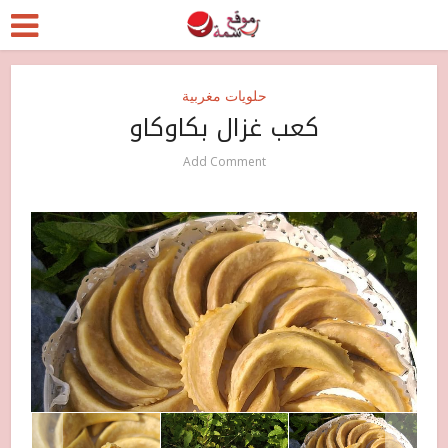
حلويات مغربية
كعب غزال بكاوكاو
Add Comment