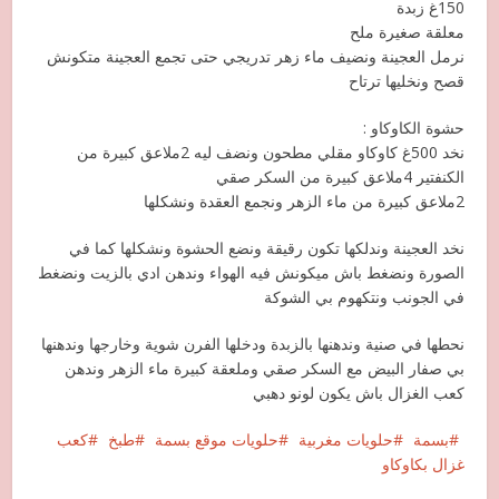
150غ زبدة
معلقة صغيرة ملح
نرمل العجينة ونضيف ماء زهر تدريجي حتى تجمع العجينة متكونش
قصح ونخليها ترتاح
حشوة الكاوكاو :
نخد 500غ كاوكاو مقلي مطحون ونضف ليه 2ملاعق كبيرة من
الكنفتير 4ملاعق كبيرة من السكر صقي
2ملاعق كبيرة من ماء الزهر ونجمع العقدة ونشكلها
نخد العجينة وندلكها تكون رقيقة ونضع الحشوة ونشكلها كما في
الصورة ونضغط باش ميكونش فيه الهواء وندهن ادي بالزيت ونضغط
في الجونب ونتكهوم بي الشوكة
نحطها في صنية وندهنها بالزبدة ودخلها الفرن شوية وخارجها وندهنها
بي صفار البيض مع السكر صقي وملعقة كبيرة ماء الزهر وندهن
كعب الغزال باش يكون لونو دهبي
بسمة
حلويات مغربية
حلويات موقع بسمة
طبخ
كعب
غزال بكاوكاو