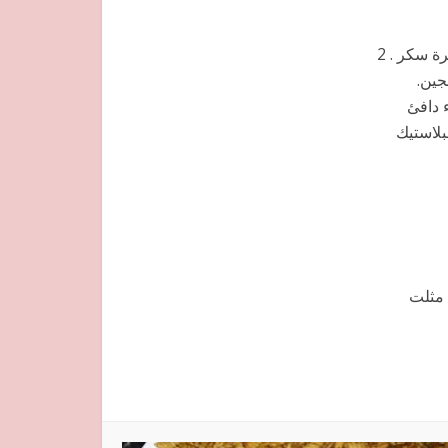
5كؤوس دقيق ابيض . ربع كأس زيت الزيتون .ملعقة كبيرة خميرة الخبز .ملعقة صغيرة سكر . 2
جين.
 دافئ
بلاستيك
 الفرماج حمر ) أو كمية من لانشون . 4 جبن مثلت