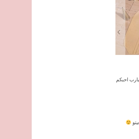
يارب احبكم
يتو