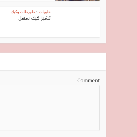
حلويات
طورطات وكيك
•
تشيز كيك سهل
Comment