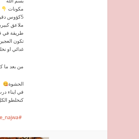
بسم الله
مكونات
ملاعق كبيرة 
طريقة في قص
تكون العجين 
غدائي او نخل
من بعد ما كت
الحشوة
كنخلطو الكل 
ne_najwa