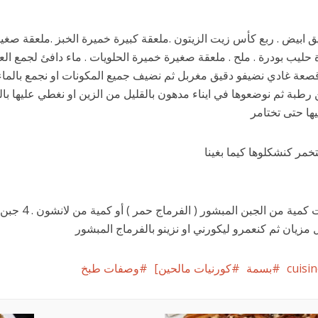
حليب بودرة . ملح . ملعقة صغيرة خميرة الحلويات . ماء دافئ لجمع الع
عة غادي نضيفو دقيق مغربل ثم نضيف جميع المكونات او نجمع بالماء
رطبة ثم نوضعوها في ايناء مدهون بالقليل من الزين او نغطي عليها بال
يها حتى تختامر
خمر كنشكلوها كيما بغينا
في ايناء درت كمية من الجبن المبشور (
مزيان ثم كنعمرو ليكورني او نزينو بالفرماج المبشور
cuisi
بسمة
كورنيات مالحين]
وصفات طبخ