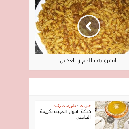
المقرونية باللحم و العدس
حلويات
طورطات وكيك
•
كيكة المول العجيب بكريمة
الحامض