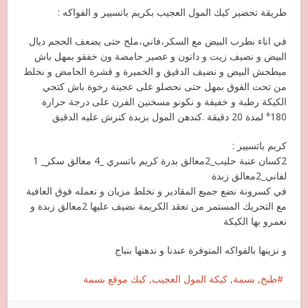
طريقة تحضير كيك المول العجيب بكريم باتسيير و الفواكه :
في اناء نطرب البيض مع السكر،فاني،ملح حتى يضعف الحجم ديال
البيض و نضيف زيت و دانون و عصير حامضة ون خفقو بمهل باش
ميطحش البيض و نضيف الدقيق و الخميرة و قشرة الحامض و نخلط
من تحت الفوق بمهل حتى نحصلو على عجينة رخوة باش كتجي
الكيكة رطبة و خفيفة و نكونو مسخنين الفرن على درجة حرارة
180° لمدة 20 دقيقة .كندهن المول بزبدة كنرش عليه الدقيق
كريم باتسيير :
2كسان عنبة حليب_2معالق بدرة كريم باتسري _4 معالق سكر_ 1
لفاني_2معالق زبدة
في كسرونة نضع جميع المقادير و نخلط مزيان و نعمله فوق العافية
مع التحريك المستمر من تعقد الكريمة نضيف عليها 2معالق زبدة و
نعمرو بها الكيكة
و نزينها بالفواكه المتوفرة عندنا و ندهنها بنباج
طبخ, بسمة, كيكة المول العجيب, كيك موقع بسمة