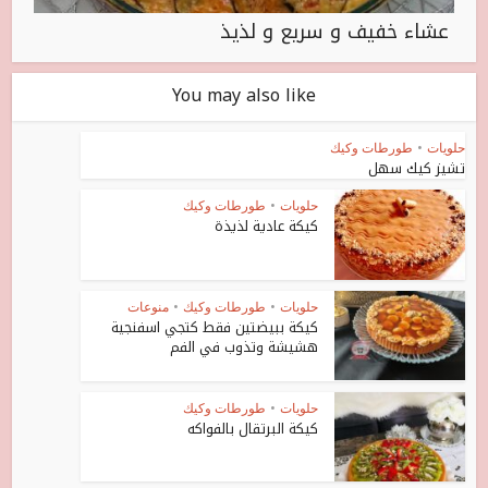
عشاء خفيف و سريع و لذيذ
You may also like
حلويات
•
طورطات وكيك
تشيز كيك سهل
حلويات
•
طورطات وكيك
كيكة عادية لذيذة
حلويات
•
طورطات وكيك
•
منوعات
كيكة ببيضتين فقط كتجي اسفنجية
هشيشة وتذوب في الفم
حلويات
•
طورطات وكيك
كيكة البرتقال بالفواكه