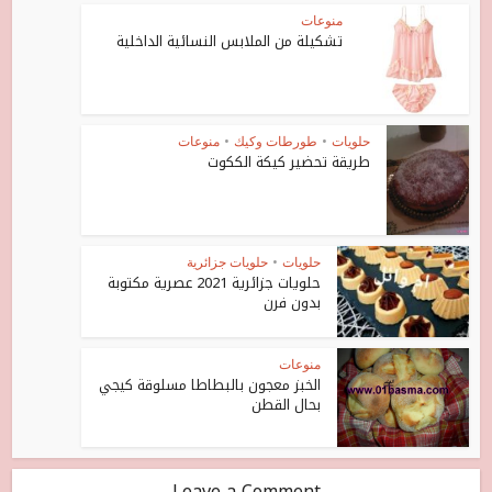
منوعات
تشكيلة من الملابس النسائية الداخلية
حلويات
•
طورطات وكيك
•
منوعات
طريقة تحضير كيكة الككوت
حلويات
•
حلويات جزائرية
حلويات جزائرية 2021 عصرية مكتوبة
بدون فرن
منوعات
الخبز معجون بالبطاطا مسلوقة كيجي
بحال القطن
Leave a Comment