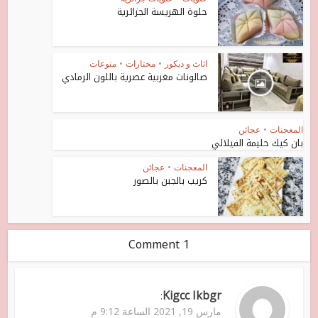
حلوة الهريسة الجزائرية
اثاث و ديكور
•
مختارات
•
منوعات
صالونات مغربية عصرية باللون الرمادي
المعجنات
•
عجائن
بان كيك حليمة الفيلالي
المعجنات
•
عجائن
كريب بالجبن بالصور
1 Comment
Kigcc Ikbgr
:
مارس 19, 2021 الساعة 9:12 م