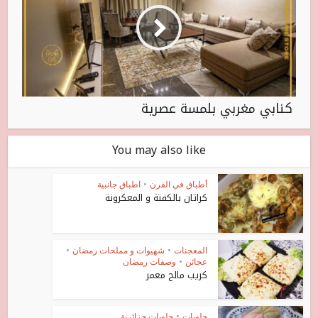
كنابي مغربي بلمسة عصرية
You may also like
أطباق في الفرن
•
اطباق جانبية
كراتان بالكفتة و المعكرونة
المعجنات
•
شهيوات و مملحات رمضان
•
عجائن
•
وصفات رمضان
كريب مالح معمر
حلويات
•
حلويات جزائرية