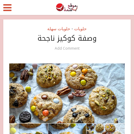
حلويات
حلويات سهلة
•
وصفة كوكيز ناجحة
Add Comment