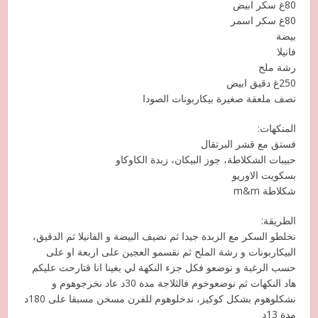
80غ سكر ابيض
80غ سكر اسمر
بيضة
فانيلا
رشة ملح
250غ دقيق ابيض
نصف ملعقة صغيرة بيكاربونات الصودا
المنكهات:
فستق مع قشر البرتقال
حبيبات الشكلاطة، جوز البيكان، زبدة الكاوكاو
بسكويت الاوريو
شكلاطة m&m
الطريقة:
نخلطو السكر مع الزبدة جيدا ثم نضيف البيضة و الفانيلا ثم الدقيق،
البيكاربونات و رشة الملح ثم نقسمو العجين على اربعة او على
حسب الرغبة و نوضعو فكل جزء النكهة لي بغينا انا قتارحت عليكم
هاد النكهات ثم نوضعوخوم فالثلاجة مدة 30د عاد نخرجوهوم و
نشكلوهوم بشكل كوكيز، ندخلوهوم للفرن مسخن مسبقا على 180د
مدة 13د