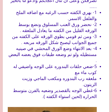
تصرفكن وعلى ان تنال اعجابكم وادعو لنا بالخير
……
1- بهري الكفته حسب
الرغبه مع ا
ضافه الملح
والفلفل الاسمر.
2- نحضر ورق العنب المسلوق ونضع بوسط
الورقه القليل من الكفته ما يعادل الملعقه .
3- ومن ثم قومي بطوي الورقه على الكفته من
جميع الجوانب ليصبح شكل الورقه مربعه .
4- بعد الانتهاء وضع
الور
ق المحشي في صينيه
مستطيله ولو تم وضعه طبقات فوق بعضه البعض
.
5-ضعي حلقات البندوره على الوجه واضيفي له
كوب ماء مع
ملعقه رب البندوره ومكعب الماجي وزيت
الزيتون.
6-غطي الوجه بالقصدير وضعيه بالفرن متوسط
الحراره (لحين استواء الكفته ).