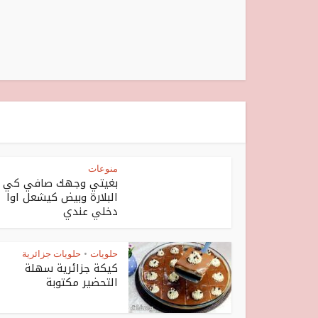
منوعات
بغيتي وجهك صافي كي
البلارة وبيض كيشعل اوا
دخلي عندي
حلويات
حلويات جزائرية
•
كيكة جزائرية سهلة
التحضير مكتوبة