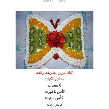
Add Comment
كيك مزين بطريقة رائعة
مقاديرالكيك:
6 بيضات
كأس ياغورت
كأس سنيدة
كأس زيت