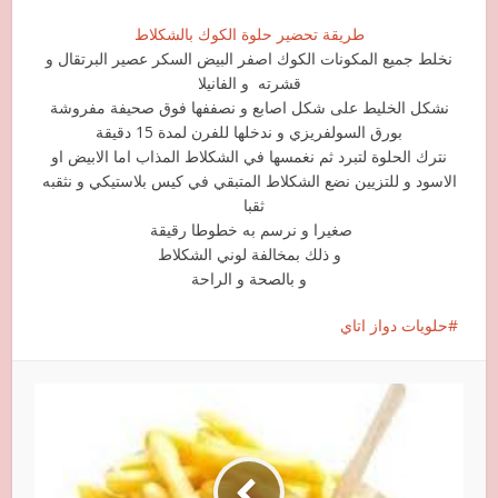
طريقة تحضير حلوة الكوك بالشكلاط
نخلط جميع المكونات الكوك اصفر البيض السكر عصير البرتقال و
قشرته و الفانيلا
نشكل الخليط على شكل اصابع و نصففها فوق صحيفة مفروشة
بورق السولفريزي و ندخلها للفرن لمدة 15 دقيقة
نترك الحلوة لتبرد ثم نغمسها في الشكلاط المذاب اما الابيض او
الاسود و للتزيين نضع الشكلاط المتبقي في كيس بلاستيكي و نثقبه
ثقبا
صغيرا و نرسم به خطوطا رقيقة
و ذلك بمخالفة لوني الشكلاط
و بالصحة و الراحة
حلويات دواز اتاي