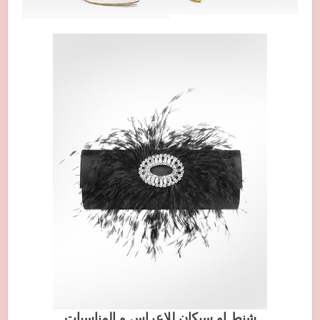
شنط او سيكان للاعراس و المناسبات