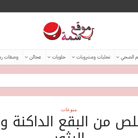
م الصحي
تحليات ومشروبات
حلويات
عجائن
وصفات رم
منوعات
لص من البقع الداكنة و ا