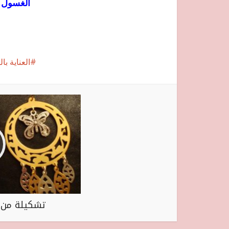
الغسول ا
العناية ب
تشكيلة من ا