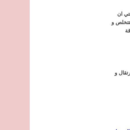
تي ان
تتخلص و
قة
تقال و