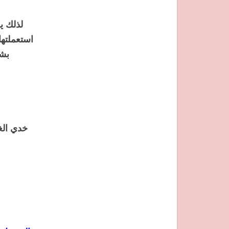
لذلك ي
استعملته
بشك
خدي الغ