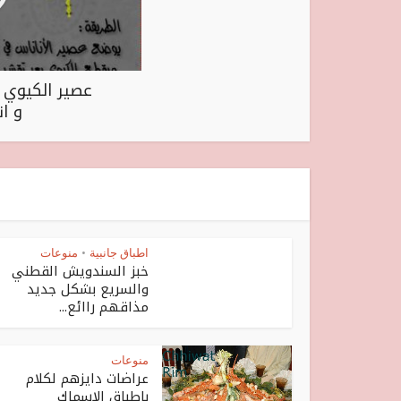
عصير الكيوي 
و ا
اطباق جانبية
منوعات
•
خبز السندويش القطني
والسريع بشكل جديد
مذاقهم راائع...
منوعات
عراضات دايزهم لكلام
باطباق الاسماك