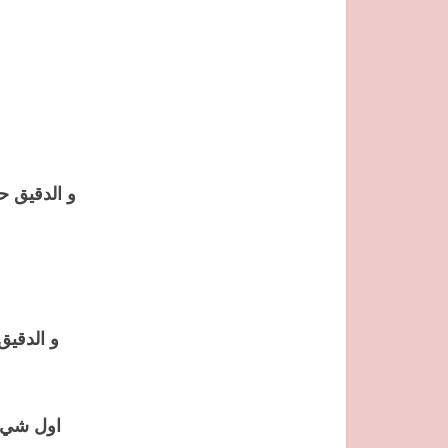
و الدقيق حوالي 250غ لحد ما يصبح عندنا عجين سا
و الدقيق حوالي 250غ لحد ما يصبح عند
اول شي ن