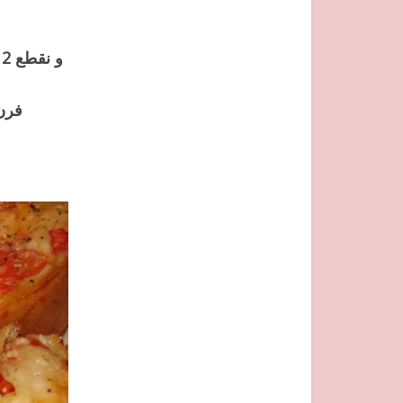
و
فرن يكون 