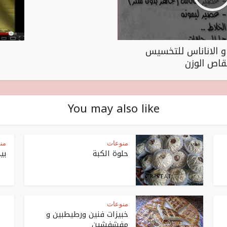
و الاناناس للتخسيس
نقاص الوزن
You may also like
منوعات
من
حلوة الكبة
بي
منوعات
خبيزات فنين ورطيطبين و
مفشفشين