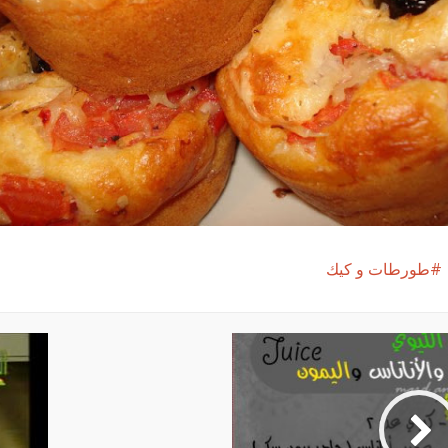
طورطات و كيك