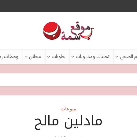
م الصحي
تحليات ومشروبات
حلويات
عجائن
وصفات رم
منوعات
مادلين مالح