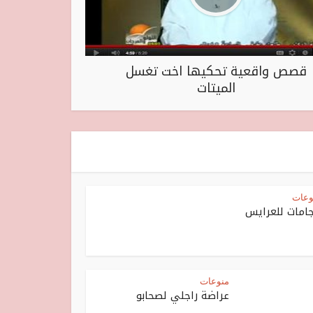
قصص واقعية تحكيها اخت تغسل
الميتات
وعات
جامات للعرايس
منوعات
عراضة راجلي لصحابو