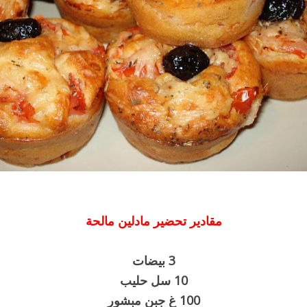
مقادير تحضير مادلين مالحة
3 بيضات
10 سل حليب
100 غ جبن مبشور