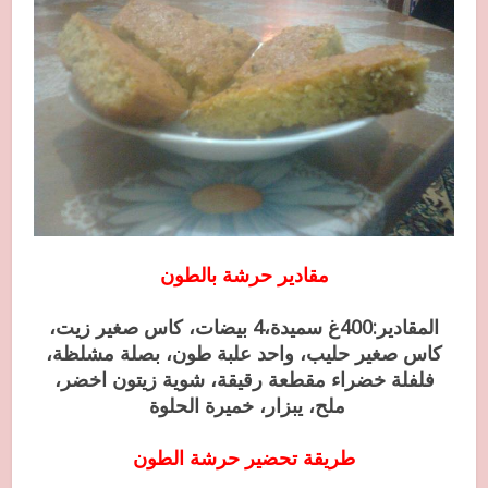
مقادير حرشة بالطون
المقادير:400غ سميدة،4 بيضات، كاس صغير زيت،
كاس صغير حليب، واحد علبة طون، بصلة مشلظة،
فلفلة خضراء مقطعة رقيقة، شوية زيتون اخضر،
ملح، يبزار، خميرة الحلوة
طريقة تحضير حرشة الطون