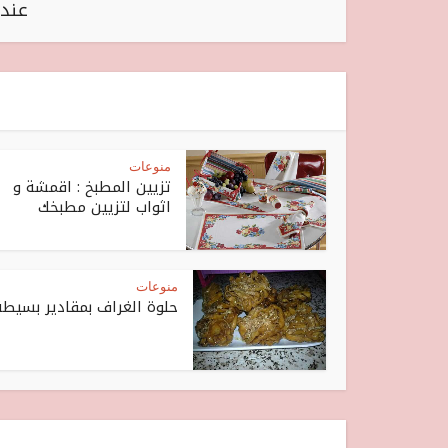
عندي
منوعات
تزيين المطبخ : اقمشة و
اثواب لتزيين مطبخك
منوعات
حلوة الغراف بمقادير بسيطة