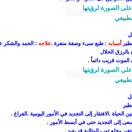
ل
طير
أسبابه
:
طبع سىء وصفة منفرة
.
علاجه
: الحمد والشكر ع
ع بالرزق الحلال
 الموت قريب دائماً .
ل
طير
ين الحياة
.
الافتقار إلى التجديد في الأمور اليومية .الفراغ .
عى إلى التجديد حتى في أبسط الأمور .
غير وخلع ثوب المثالية قد يفيد .