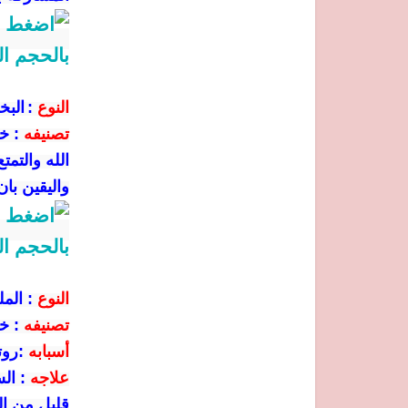
النوع
:
البخ
تصنيفه
:
خ
الله والتمت
واليقين بان
النوع
:
المل
تصنيفه
:
خ
أسبابه
:
روت
علاجه
:
الس
قليل من الت