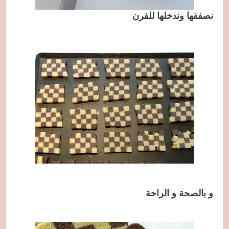
نصففها وندخلها للفرن
و بالصحة و الراحة