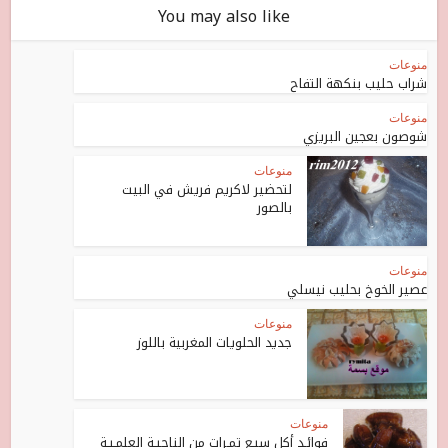
You may also like
منوعات
شراب حليب بنكهة التفاح
منوعات
شوصون بعجين البريزي
منوعات
لتحضير لاكريم فريش في البيت
بالصور
منوعات
عصير الخوخ بحليب نيسلي
منوعات
جديد الحلويات المغربية باللوز
منوعات
فوائـد أكل سبـع تمـرات من الناحيـة العلمـيـة