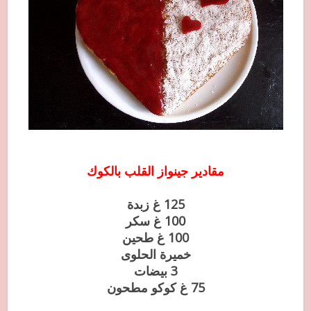
مقادير جينواز القلب بالكوك
125 غ زبدة
100 غ سكر
100 غ طحين
خميرة الحلوى
3 بيضات
75 غ كوكو مطحون