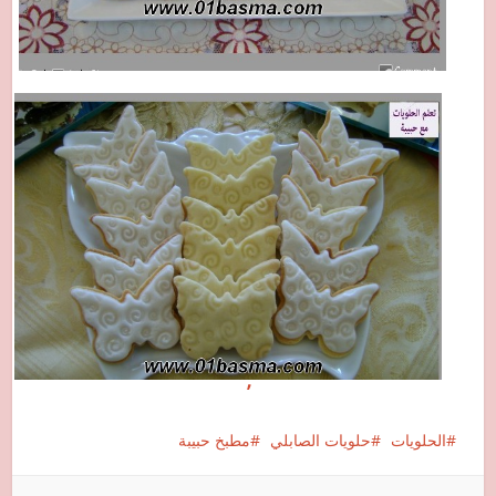
’
الحلويات
حلويات الصابلي
مطبخ حبيبة