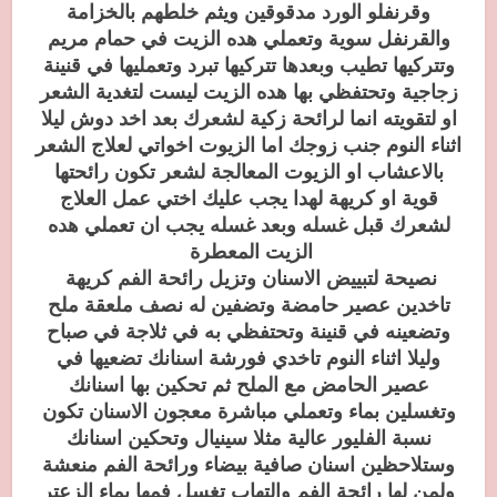
وقرنفلو الورد مدقوقين ويثم خلطهم بالخزامة
والقرنفل سوية وتعملي هده الزيت في حمام مريم
وتتركيها تطيب وبعدها تتركيها تبرد وتعمليها في قنينة
زجاجية وتحتفظي بها هده الزيت ليست لتغدية الشعر
او لتقويته انما لرائحة زكية لشعرك بعد اخد دوش ليلا
اثناء النوم جنب زوجك اما الزيوت اخواتي لعلاج الشعر
بالاعشاب او الزيوت المعالجة لشعر تكون رائحتها
قوية او كريهة لهدا يجب عليك اختي عمل العلاج
لشعرك قبل غسله وبعد غسله يجب ان تعملي هده
الزيت المعطرة
نصيحة لتبييض الاسنان وتزيل رائحة الفم كريهة
تاخدين عصير حامضة وتضفين له نصف ملعقة ملح
وتضعينه في قنينة وتحتفظي به في ثلاجة في صباح
وليلا اثناء النوم تاخدي فورشة اسنانك تضعيها في
عصير الحامض مع الملح ثم تحكين بها اسنانك
وتغسلين بماء وتعملي مباشرة معجون الاسنان تكون
نسبة الفليور عالية مثلا سينيال وتحكين اسنانك
وستلاحظين اسنان صافية بيضاء ورائحة الفم منعشة
ولمن لها رائحة الفم والتهاب تغسل فمها بماء الزعتر