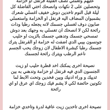
عليهم وتعملي نصف القنينة قرنفل او خزامة
وتحصلين على 2 نكهات وانصحك اختي الفاضلة كل
ليلة قبل النوم تاخدين دوش خفيف اغسلي شعرك
بشمبوان المضاف اليه قرنفل او الخزامة واستعملي
صابون دوف لغسلي جسمك لانه يجعله رطبا ودات
رائحة لكن لا انصحك ان تغسلي به وجهك بعد دوش
تمسحي جسمك وتدهني جسمك بالزيت او حليب
جونسون بيبي الدي اضفت له خزامة او القرنفل يترك
جسمك رطبا كبشرة الاطفال لان زوجك يحب الجسم
ناعم الرطب ويترك رائحة لجسمك
نصيحة اخرى يمكنك اخد قطرة حليب او زيت
الجنسون الدي فيه قرنفل او خزامة وتدهني به بين
ثدييك و وراء ادنيك وبين فخدين وتحت الابط لما
تكونين حائضة لكي لا يشم فيك زوجك اي عرق او اي
رائحة
نصيحة اخرى تاخدين زيت عافية لدرة وتاخدي خزامة