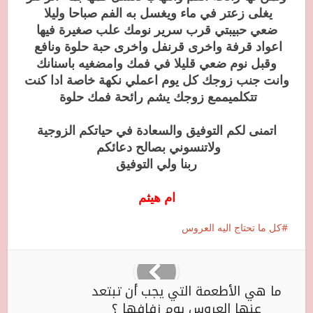
يغلى زعتر في ماء ويغسل به الفم صباحا وليلا
ضعي حبيبتي قرب سرير نومك علب صغيرة فيها
اعواد قرفة واخرى قرنفل واخرى حبة حلوة ونافع
وقبل نوم ضعي قليلا في فمك وامضغيه باسنانك
وانت جنب زوجك كل يوم اعملي نكهة خاصة ادا كنت
تتكلميممع زوجك يشم رائحة فمك حلوة
اتمنى لكم التوفيق والسعادة في حياتكم الزوجية
ولاتنسوني بصالح دعائكم
ربنا ولي التوفيق
ام هيثم
كل ما تحتاج اليه العروس
ما هي الأطعمة التي يجب أن تبتعد
عنها العروس يوم زفافها ؟