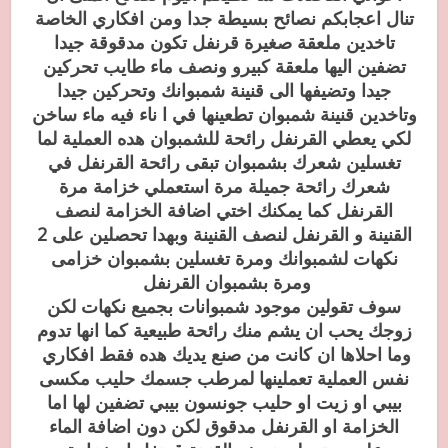
تنال اعجابكم نصائح بسيطة جدا ومن افكاري الخاصة
تاخدين ملعقة صغيرة قرنفل تكون مدقوقة جيدا
تضفين اليها ملعقة كبيرو ونصف ماء طايب تحركين
جيدا وتضيفها الى قنينة شمبوانك وتحركين جيدا
وتاخدين قنينة شمبوان تطعينها في ا ناء فيه ماء ساخن
لكي يعطي القرنفل رائحة للشمبوان هده العملية لما
تغسلين شعرك بشمبوان تبقى رائحة القرنفل في
شعرك رائحة جميلة مرة استعملي خزامة مرة
القرنفل كما يمكنك اختي اضافة الخزامة لنصف
القنينة و القرنفل لنصف القنينة وبهدا تحصلين على 2
نكهات لشمبوانك ومرة تغسلين بشمبوان خزامى
ومرة بشمبوان القرنفل
سوف تقولين موجود شمبوانات بجميع نكهات لكن
زوجك يحب ان يشم منك رائحة طبيعية كما انها تدوم
وما احلاها ان كانت من صنع يديك هده فقط افكاري
نفس العملية تعملينها لمرطب جسمك حليب مكسى
بيبي او زيت او حليب جونسون بيبي تضفين لها اما
الخزامة او القرنفل مدقوق لكن دون اضافة الماء