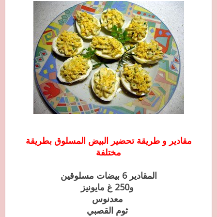
مقادير و طريقة تحضير البيض المسلوق بطريقة
مختلفة
المقادير 6 بيضات مسلوقين
و250 غ مايونيز
معدنوس
ثوم القصبي