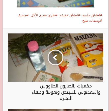
اطباق جانبية
اطباق خفيفة
طرق تقديم الأكل
مطبخ
وصفات طبخ
مكعبات بالصابون الطاووس
والمعدنوس للتبييض ونعومة وصفاء
البشرة