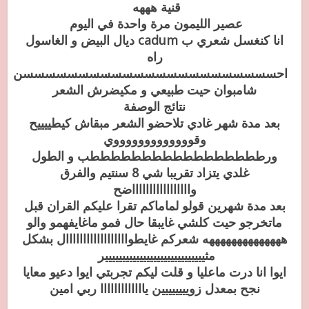
قنية هههه
عصير الليمون مرة واحدة في اليوم
انا كنغسل شعري ب cadum ديال البيض و الغاسول
راه
احسسسسسسسسسسسسسسسسسسسسسسسن
شامبوان حيت طبيعي و مكيضرش الشعر
نتائج الوصفة
بعد مدة شهر غادي تلاحضو الشعر مبقاش كيطييييح
وقوووووووووووووي
ورطططططططططططططططططب و الطول
غلدي يتزاد تقريبا شي 8 سنتيم والفرق
واااااااااااااااااضح
بعد مدة شهرين قولو لماماكم تقرا عليكم القران قبل
ماتخرجو حيت كلشي غايبقا حال فمو ماغايفهمو والو
ههههههههههههههه شعركم غايطواااااااااااااااااال بشكل
مثييييييييييييييييييييييييييييير
ايوا انا درت ماعليا و قلت ليكم تجربتي ايوا دعيو معايا
نجح بمعدل زويييييييين يااااااااااااا ربي امين