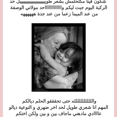
شكون فينا مكتحلمش بشعر طوييييييييييييييييييييل حد
الركبة اليوم جبت ليكم واااااااااااااحد مولاتي الوصفة
من عند الميما زعما من عند جدة ههههههه
والللللللللللله حتى تحقققو الحلم ديالكم
المهم انا شعري طويل لحد اخر ضهري و النوعية ديالو
عاااادي مادهني ماجاف بين و بين ولكن اختكم