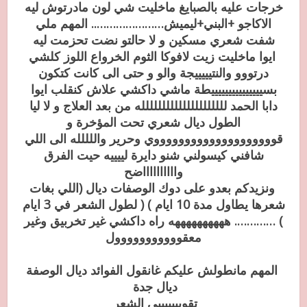
خرجات عليه بالصبايغ ماخليت شي لون مادرتوش ليه
الاكاجو +البني+ليميش………………….. المهم ملي
شفت شعري مسكين و لا حالتو نضت تحزمت ليه
ايوا ماخليت زيت لافوكا الثوم الخرواع اللوز كلشي
درتووو والنتيييييجة والو و حتى الى كانت كتكون
بسيييييييييييييييطة ماشي داكشي علاش كنقلب ايوا
دابا الحمد للللللللللللللللللللله من بعد العلاج و لا ليا
الطول ديال شعري تحت المؤخرة و
قووووووووووووووووووووي وحرير واللللله الى اللي
شافني كيسولني شنو دايرة لييييه حيت الفرق
وااااااااااضح
ونزيدكم بعدو على دوك الوصفات ديال (اللي بغات
شعرها يطاول مدة 10 ايام ) ( لطول الشعر في 3 ايام
) …………. ههههههههههه راه داكشي غير تخربيق وغير
معقووووووووووول
المهم مانطولش عليكم غانقول الفوائد ديال الوصفة
ديال جدة
تقويييييييي الشعر