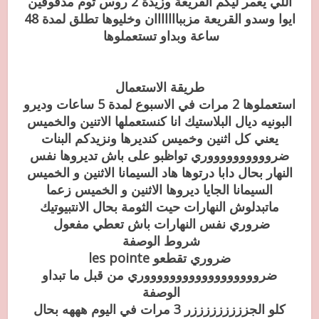
اللي يعمر ليكم القريعة وزيدة 2 روس ثوم مدقوقين
ايوا وسدو القريعة مزببااااااان وخليوها تطلق لمدة 48
ساعة وبداو تستعملوها
طريقة الاستعمال
استعملوها 2 مرات في الاسبوع لمدة 5 ساعات وديرو
البونيه ديال البلاستيك انا كنستعملها الاتنين والخميس
يعني كل اثنين وخميس كنديرها ونزيدكم البنات
ضرووووووووووري تواظبو على باش تديروها نفس
النهار بحال دابا درتوها هاد السيمانا الاثنين و الخميس
السيمانا الجايا ديروها الاثنين و الخميس زعما
ماتبدلوش النهارات حيت الثومة بحال الانتبيوتيك
ضروري نفس النهارات باش تعطي مفعول
شروط الوصفة
ضروري تقطعو les pointe
ضرووووووووووووووووووري من قبل ما تبداو
الوصفة
كلو الجزززززززززر 3 مرات في اليوم هههه بحال