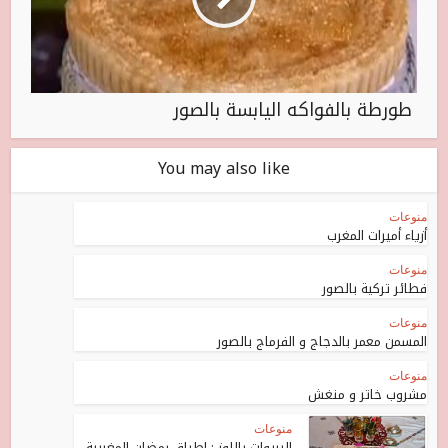
طورطة بالفواكه اليابسة بالصور
You may also like
منوعات
أزياء أميرات المغرب
منوعات
فطائر تركية بالصور
منوعات
المسمن معمر بالدجاج و الفرماج بالصور
منوعات
مشروب خاتر و منغش
منوعات
البريوات باللوز : اطباق رمضان المغربية