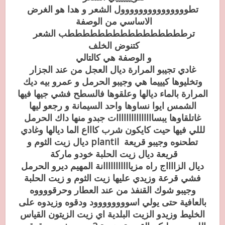
تطووووووووووووووول الشعر و هدا هو الغرض
الاساسي من الوصفة
ترططططططططططططططططب الشعر
كتنوض الخلف
و الوصفة هي كالتالي
غادي تجيبو المرارة ديال العجل من عند الجزار
وتخليوها كيييما هي وجيبو الحرمل و عمرو بيه ديك
المرارة بالماء ديالها وعلقوها فالسطح فشي جيها فيها
الشمس ايوا نساوها واحد السيمانة و رجعو ليها
غاتلقاوها يبسااااااااااااااات جبدو منها داك الحرمل
لللي فيها حيت كايكون شرب كاااع الما ديالها وغادي
تطحنوه وجيبو قريعة
plantil ديال زيت الثوم و
قريعة ديال زيت الحلبة خودو ماركة
ديال الزااااج راه مزيااااااااااانة المهيم ديرو الحرمل
فشي قرعة وزيدي عليها زيت الثوم و زيت الحلبة
وجيبو شوك القنفذ من عند العطار وحرقووووه
بالعافية حتى يولي اسوووووووود ودقوه وزيدوه على
الخليط وزيدو الزيت البلدية اي زيت الزيتون القياس