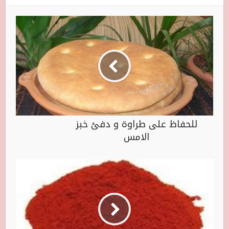
للحفاظ على طراوة و دفئ خبز
الامس