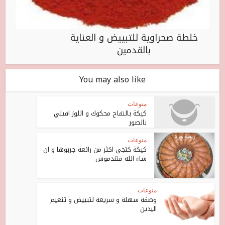
خلطة صحراوية للتبييض و العناية
بالقدمين
You may also like
منوعات
كيكة بالتفاح محكوك و اللوز افيلي
بالصور
منوعات
كيكة كتجي اكثر من رائعة جربوها و ان
شاء الله متندموش
منوعات
وصفة سهلة و سريعة لتبييض و تنعيم
اليدين