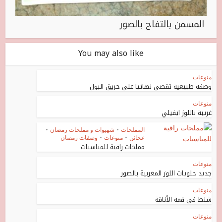
المسمن بالتفاح بالصور
You may also like
منوعات
وصفة طبيعية تقضي نهائيا على حريق البول
منوعات
غريبة باللوز ايفيلي
المملحات
•
شهيوات و مملحات رمضان
•
عجائن
•
منوعات
•
وصفات رمضان
مملحات راقية للمناسبات
منوعات
جديد حلويات اللوز المغربية بالصور
منوعات
شنط في قمة الأناقة
منوعات