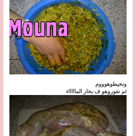
ونخيطوهوووم
ثم نفوروهو ف بخار الماااااء