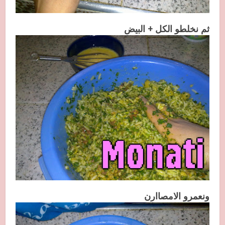
ثم نخلطو الكل + البيض
ونعمرو الامصاارن