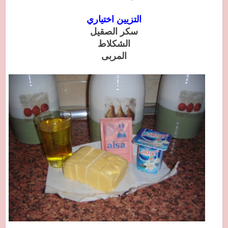
التزيين اختياري
سكر الصقيل
الشكلاط
المربى