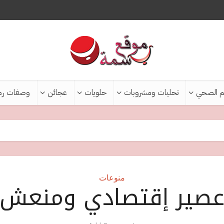
م الصحي
تحليات ومشروبات
حلويات
عجائن
وصفات رم
منوعات
صير إقتصادي ومنعش