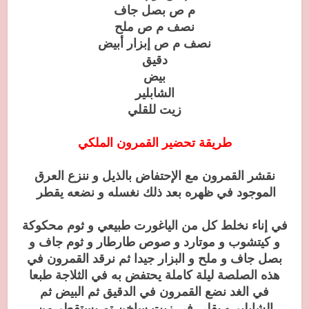
م ص بصل جاف
نصف م ص ملح
نصف م ص إبزار أبيض
دقيق
بيض
الشابلير
زيت للقلي
طريقة تحضير القمرون الملكي
نقشر القمرون مع الإحتفاض بالذيل و ننزع العرق
الموجود في ظهره بعد ذلك نغسله و نضعه يقطر
في إناء نخلط كل من الياغورت طبيعي و ثوم محكوكة
و كيتشوب و موتارد و صوص طارطار و ثوم جاف و
بصل جاف و ملح و البزار جيدا ثم نرقد القمرون في
هذه الصلصة ليلة كاملة يحتفض به في الثلاجة طبعا
في الغد نضع القمرون في الدقيق ثم البيض ثم
الشابلير و يقلى في زيت ساخن تم يستقطر من