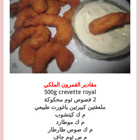
مقادير القمرون الملكي
500g crevette royal
2 فصوص ثوم محكوكة
ملعقتين كبيرتين ياغورت طبيعي
م ك كيتشوب
م ك موطارد
م ك صوص طارطار
م ص ثوم جاف