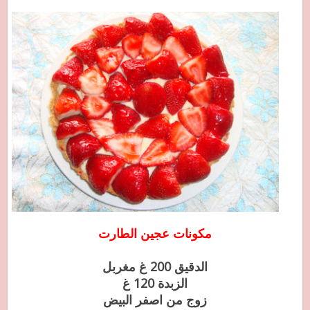
مكونات عجين الطارت
الدقيق 200 غ مغربل
الزبدة 120 غ
زوج من اصفر البيض