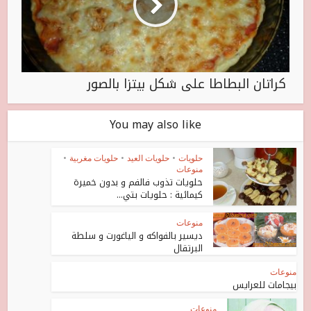
كراتان البطاطا على شكل بيتزا بالصور
You may also like
حلويات
•
حلويات العيد
•
حلويات مغربية
•
منوعات
حلويات تذوب فالفم و بدون خميرة
كيمائية : حلويات بتي...
منوعات
ديسير بالفواكه و الياغورت و سلطة
البرتقال
منوعات
بيجامات للعرايس
منوعات