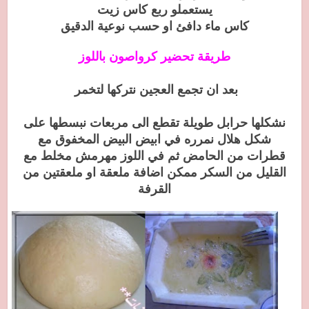
يستعملو ربع كاس زيت
كاس ماء دافئ او حسب نوعية الدقيق
طريقة تحضير كرواصون باللوز
بعد ان تجمع العجين نتركها لتخمر
نشكلها حرابل طويلة تقطع الى مربعات نبسطها على
شكل هلال نمرره في ابيض البيض المخفوق مع
قطرات من الحامض ثم في اللوز مهرمش مخلط مع
القليل من السكر ممكن اضافة ملعقة او ملعقتين من
القرفة