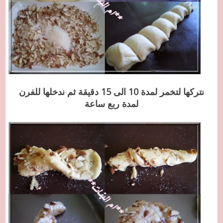
نتركها لتخمر لمدة 10 الى 15 دقيقة ثم ندخلها للفرن
لمدة ربع ساعة