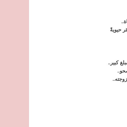
..
ر حيويةً
غ كبير..
حو..
وجته..