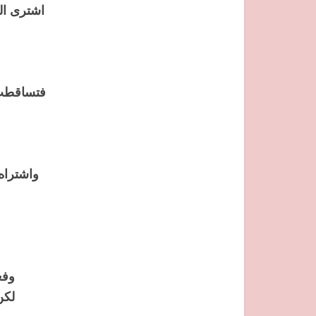
اشترى الم
فتساقطت ا
واشتراه 
وفع
لكن