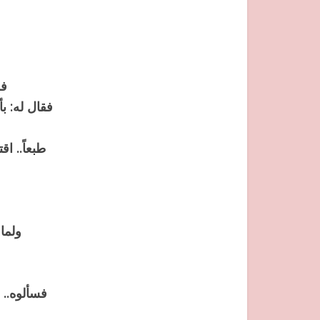
فج
فقال له: ب
طبعاً.. ا
ولما 
فسألوه.. 