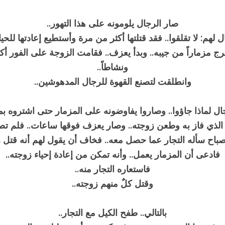
صار الرجال يلومونه على هذا التهور..
ل لهم: لا تقلقوا.. فقد قتلتها أكثر من مرة وأستطيع إعادتها للحياة
رج مزماراً من جيبه.. وبدأ يعزف.. فقامت الزوجة على الفور أكث
ونشاطاً..
وانطلقت لتصنع القهوة للرجال المدهوشين..
ل لماذا جاؤوا.. وصاروا يفاوضونه على المزمار حتى اشتروه بمبل
الذي فاز به وطعن زوجته.. وصار يعزف فوقها ساعات.. فلم تص
باح سأله التجار عما حصل معه.. فخاف أن يقول لهم أنه قتل ز
فادعى أن المزمار يعمل.. وأنه تمكن من إعادة إحياء زوجته..
فاستعاره التجار منه..
وقتل كلٌ منهم زوجته..
بالتالي.. طفح الكيل مع التجار..