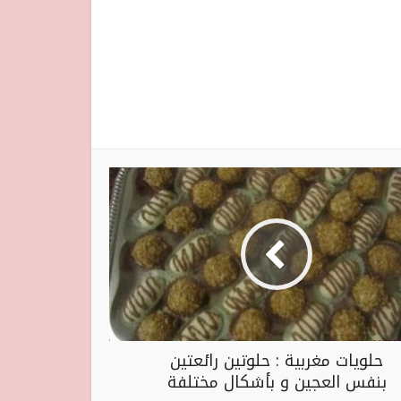
حلويات مغربية : حلوتين رائعتين
بنفس العجين و بأشكال مختلفة