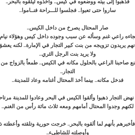
فذهبوا إلى بيته ووضعوه في كيس.. وأخذوه ليلقوه بالبحر..
ساروا حتى تعبوا.. فجلسوا للـــراحة فنــاموا..
صار المحتال يصرخ من داخل الكيس..
اءه راعي غنم وسأله عن سبب وجوده داخل كيس وهؤلاء نيام.
أنهم يريدون تزويجه من بنت كبير التجار في الإمارة.. لكنه يعشق
ولا يريد بنت الرجل الثري..
قتنع صاحبنا الراعي بالحلول مكانه في الكيس.. طمعاً بالزواج من ا
التجار..
فدخل مكانه.. بينما أخذ المحتال أغنامه وعاد للمدينة..
نهض التجار ذهبوا وألقوا الكيس في البحر وعادوا للمدينة مرتاح
لكنهم وجدوا المحتال أمامهم ومعه ثلاث مائة رأس من الغنم..
فأخبرهم بأنهم لما ألقوه بالبحر.. خرجت حورية وتلقته وأعطته ذهبا
وأوصلته للشاطيء..