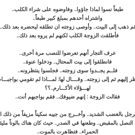
طبعاً نسوا لماذا جاؤوا.. وفاوضوه على شراء الكلب..
واشتراه أحدهم بمبلغ كبير طبعاً..
م ذهب إلى البيت.. وأوصى زوجته ان تطلقه ليحضره بعد ذلك..
فأطلقت الزوجة الكلب لكنهم لم يروه بعد ذلك..
عرف التجار أنهم تعرضوا للنصب مرة أخرى..
فانطلقوا إلى بيت المحتال.. ودخلوا عنوة..
فلــم يجــدوا سوى زوجته.. فجلسوا ينتظرونه..
ر إليهم ثم إلى زوجته.. وقــــال لها: لمـــاذا لم تقومي بواجبـــ
لهـــؤلاء الأكـــارم..؟؟
فقالت الزوجة : إنهم ضيوفك.. فقم بواجبهم أنت..
رجل بالغضب الشديد.. وأخــرج من جيبه سكيناً مزيفاً من ذلك ال
النصل بالمقبض.. وطعنها في الصدر.. حيث كان هناك بالوناً مليئاً
الحمراء.. فتظاهرت بالموت..