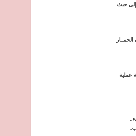
 إلى حيث
الحمــار
ة عملية
..
..