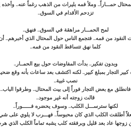
حتال حمـــاراً.. وملأ فمه بليرات من الذهب رغماً عنه.. وأخذه
تزدحم الأقدام في السوق..
لمح الحمـــار مراهقة في السوق.. فنهق..
لنقود من فمه.. فتجمع الناس حول المحتال الذي أخبرهم.. أن 
كلما نهق تتساقط النقود من فمه..
وبدون تفكير.. بدأت المفاوضات حول بيع الحمــار..
كبير التجار بمبلغ كبير.. لكنه اكتشف بعد ساعات بأنه وقع ضحي
نصب غبية..
فانطلق مع بعض التجار فوراً إلى بيت المحتال.. وطرقوا الباب..
قالت زوجته أنه غير موجود..
لكنها سترســـل الكلب.. وسوف يحضره فــــــوراً..
لاً أطلقت الكلب الذي كان محبوساً.. فهـــرب لا يلوي على شيء
 زوجها عاد بعد قليل وبرفقته كلب يشبه تماماً الكلب الذي هرب