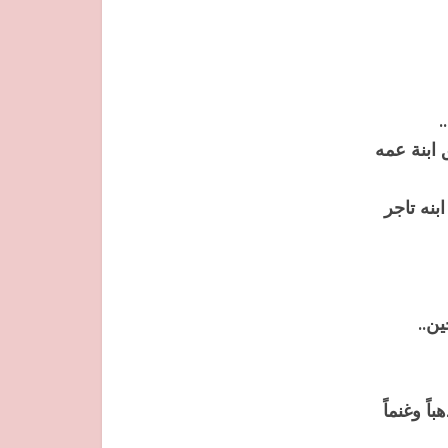
.
 ابنة عمه
بنه تاجر
ين..
ً وغنماً