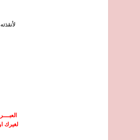
لأنقذته
العبــــ
لغيرك او