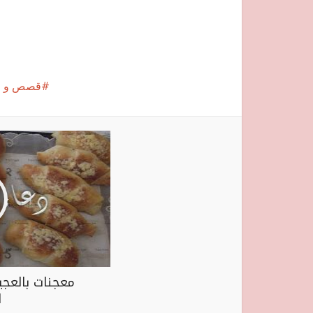
قصص و ع
معجنات بالعجي
ا