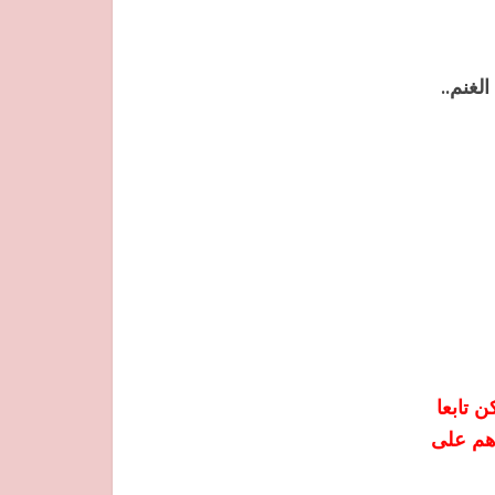
لغنم..
ن تابعا
دهم على