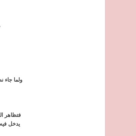
ث
ولما جاء نظ
فتظاهر ال
يدخل فيه 