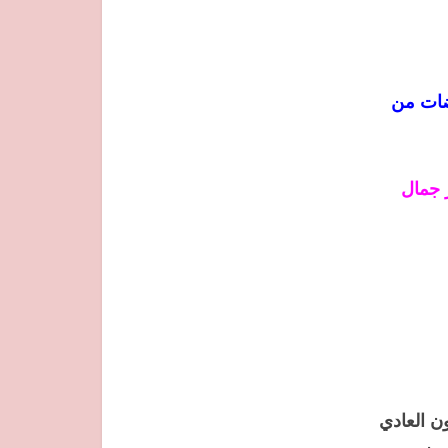
ضات من
 جمال
ن العادي