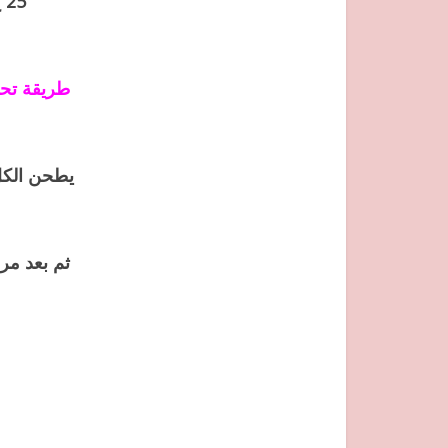
25 غ و الدكتور جمال الصقلي قال انه يفضل في هذه الوصفة الكامون
طريقة تح
يطحن الكل
ثم بعد مر