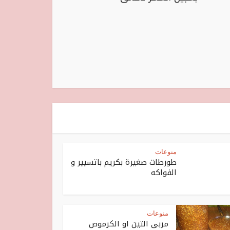
منوعات
طورطات صغيرة بكريم باتسيير و
الفواكه
منوعات
مربى التين او الكرموص