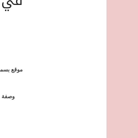
في ا
موقع بسمة
وصفة ل