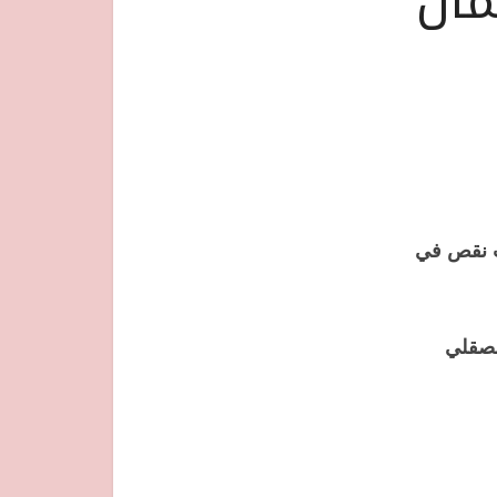
مال
ب نقص في
لصقلي