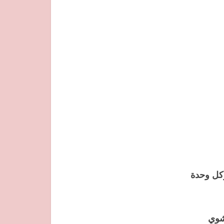
جة 180د مدة تقريبا 1/2 ساعة(وكل وحدة