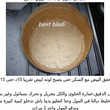
فق البيض مع السكر حتى يصبح لونه ابيض تقريبا 10د حتى 15د
الدقيق،خمارة الحلوى والكل مغربل و نحرك بسباتول وغير 
ليط ديالنا في المول وحنا كنعليو يدينا باش ندخلو كمية كبيرة م
وندقو المول واحد 2 مرات