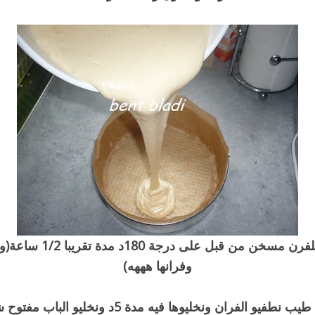
وندخلوه للفرن مسخن من قبل على در
وفرانها هههه)
ب نطفيو الفران ونخليوها فيه مدة 5د ونخليو الباب مفتوح شوي