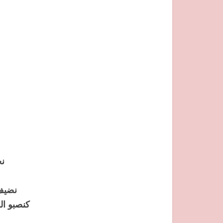
نخ
نضيف 
كنصبو الخ