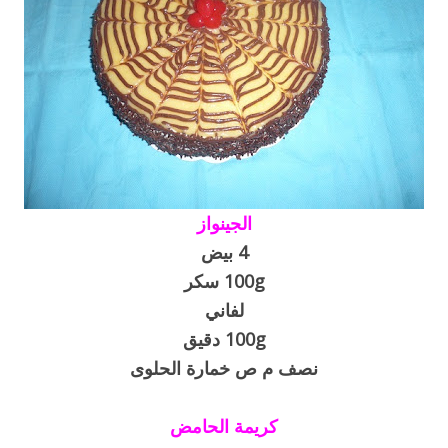
الجينواز
4 بيض
100g سكر
لفاني
100g دقيق
نصف م ص خمارة الحلوى
كريمة الحامض