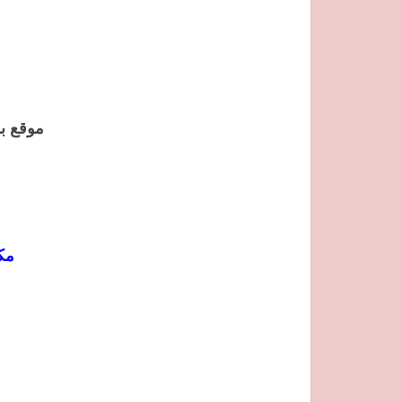
موقع بس
مك