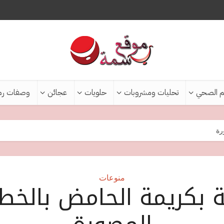
م الصحي
تحليات ومشروبات
حلويات
عجائن
وصفات رم
رة
منوعات
 بكريمة الحامض بالخط