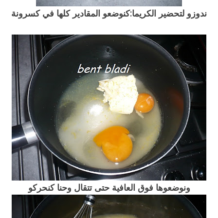
ندوزو لتحضير الكريما:كنوضعو المقادير كلها في كسرونة
ونوضعوها فوق العافية حتى تتقال وحنا كنحركو