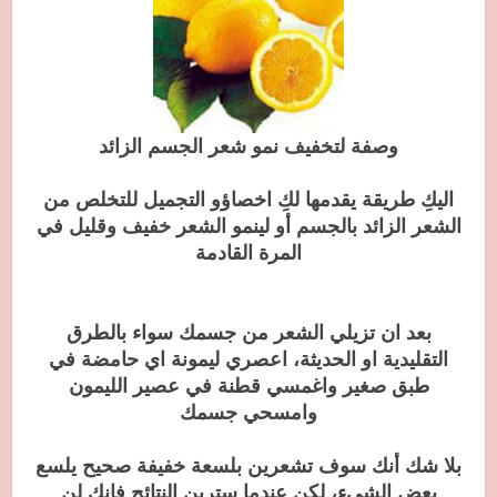
وصفة لتخفيف نمو شعر الجسم الزائد
اليكِ طريقة يقدمها لكِ اخصاؤو التجميل للتخلص من
الشعر الزائد بالجسم أو لينمو الشعر خفيف وقليل في
المرة القادمة
بعد ان تزيلي الشعر من جسمك سواء بالطرق
التقليدية او الحديثة، اعصري ليمونة اي حامضة في
طبق صغير واغمسي قطنة في عصير الليمون
وامسحي جسمك
بلا شك أنك سوف تشعرين بلسعة خفيفة صحيح يلسع
بعض الشيء، لكن عندما سترين النتائج فانك لن