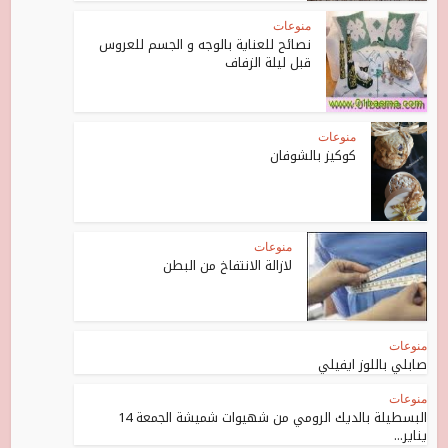
منوعات
نصائح للعناية بالوجه و الجسم للعروس
قبل ليلة الزفاف
منوعات
كوكيز بالشوفان
منوعات
لازالة الانتفاخ من البطن
منوعات
صابلي باللوز ايفيلي
منوعات
البسطيلة بالديك الرومي من شهيوات شميشة الجمعة 14
يناير...