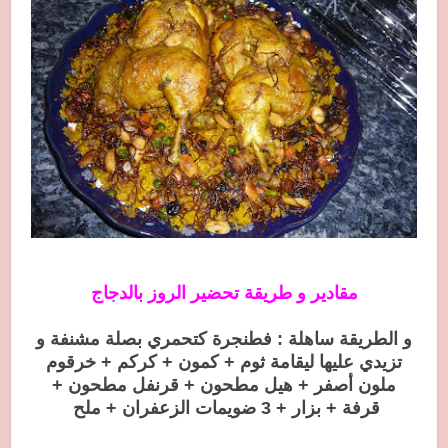
مقادير و طريقة تحضير الروز بالدجاج
و الطريقة ساهلة : فطنجرة كتحمري بصلة مشنفة و
تزيدي عليها ليقامة ثوم + كمون + كركم + خرقوم
ملون أصفر + هيل مطحون + قرنفل مطحون +
قرفة + بزار + 3 ضويمات الزعفران + ملح