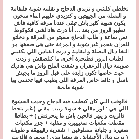
تخلطي كلشي و تزيدي الدجاج و تقلبيه شوية فليقامة
و البصلة من الجيهتين و كتزيدي عليهم الماء سخون
يكون شوية كثير باش تبقى عندنا مرقة كافية فاش
نطيبو الروز من بعد … أنا درت هادالشي فكوكوط
نص ساعة و طاب الدجاج صفيتو من المرقة و دخلتو
للفران يتحمر غير شوية و المرقة حتى هي صفيتها من
التخا ديال البصلة و ليقامة و درت القياس اللي يكفيني
لطياب الروز فطنجرة أخرى ما كتلصقش و زدت
ضويمة ديال الزعفران و شفت الملح واش هي هاديك
حيت خاصها تكون زايدة على قبل الروز ما يجيش
باسل و دائما خاص المرقة اللي يطيب فيها تحسي بها
شوية مالحة
فالوقت اللي كان كيطيب فيه الدجاج وجدت الحشوة
اللي هي : لوز مقلي + شوية زبيب مقلي ( غير يتحط
فالزيت و يتهز فالحين باش ما يتحرقش ) + بطاطا
مقطعة مكعبات صغييييرة و مقلية + جزر مكعبات
صغيرة و جلبانة مصلوقين + شعرية رقييييقة و طويلة
( درت ديال الأعشاش هرستها بيدي ) محمرة فالزيت