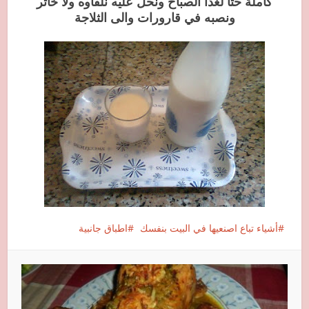
كاملة حتا لغدا الصباح ونحل عليه نلقاوه ولا خاتر
ونصبه في قارورات والى الثلاجة
أشياء تباع اصنعيها في البيت بنفسك
اطباق جانبية