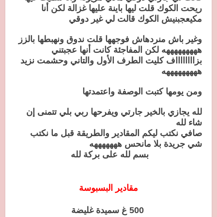
ريحت الكوك قلت ليها باينة عليها غزالة لكن أنا
مكيعجبنيش الكوك قالت لي غير دوقي
وغير باش منردهاش فوجهها قلت ندوق ونهبطها بالزز
هههههههههه لكن المفاجئة كانت أنها عجبتني
بزااااااااف كليت الطرف الأول والتاني وحشمت نزيد
هههههههههه
ومن يومها كتبت الوصفة واعتمدتها
لله يجازي بالخير جارتي ويفرحها ربي بلي تتمنى إن
شاء لله
صافي نكتب ليكم المقادير والطريقة قبل ما نكتب
شي جريدة بلا مانحس هههههههه
بسم لله على بركة لله
مقادير البسبوسة
500 غ سميدة غليضة