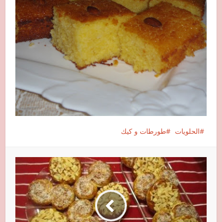
الحلويات
طورطات و كيك