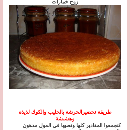
زوج خمارات
طريقة تحضيرالحرشة بالحليب والكوك لذيذة
وهشيشة
كنجمعوا المقادير كلها ونصبها في المول مدهون