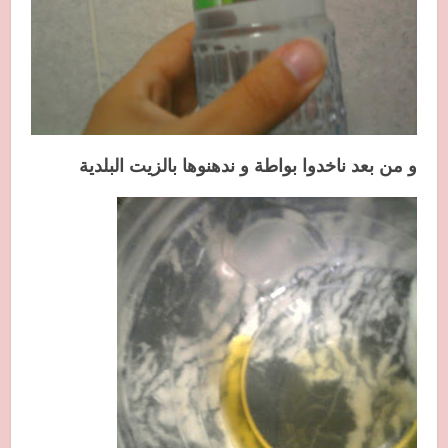
و من بعد ناخدوا بواطة و ندهنوها بالزيت البلدية