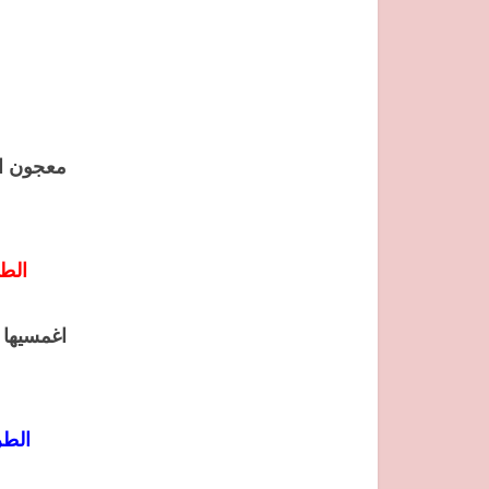
معجون ال
الطر
اغمسيها 
الطر