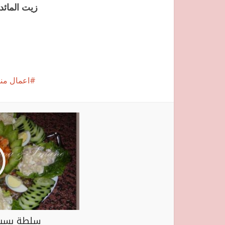
زيت المائد
اعمال منز
سلطة بسيطة