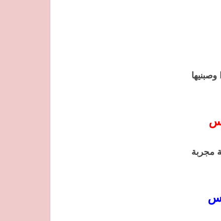
وصبنيها
بس
ة مجربة
بس