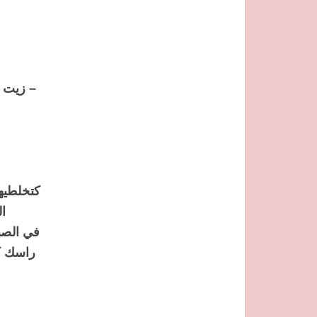
– زيت ا
كتخلطيه
ا
في الصب