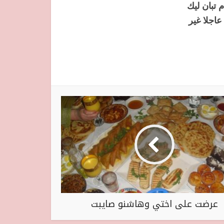
يرة باليل فالنهار رشي هاديك اللوبيا و تفكريني في 3 ايام تبان ليك
عاجلا غير
عرضت على اختي وهاشنو صايبت