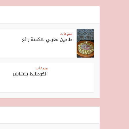
منوعات
طاجين مغربي بالكفتة رائع
منوعات
الكوطليط بلاشابلير