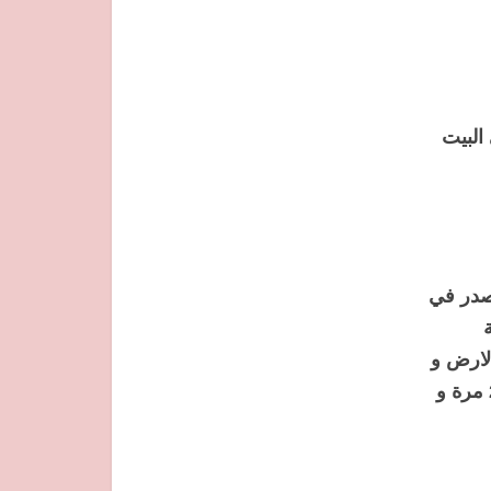
 البيت
صدر في
لارض و
راسك كتشوفي قدامك و كتبداي تهزي رجليك كل وحدة كديري ليها 20 مرة و