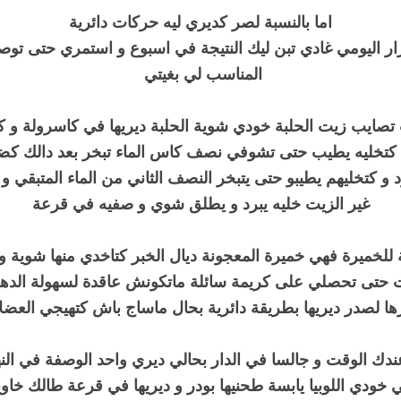
اما بالنسبة لصر كديري ليه حركات دائرية
ار اليومي غادي تبن ليك النتيجة في اسبوع و استمري حتى تو
المناسب لي بغيتي
تصايب زيت الحلبة خودي شوية الحلبة ديريها في كاسرولة و ك
 كتخليه يطيب حتى تشوفي نصف كاس الماء تبخر بعد دالك ك
 و كتخليهم يطيبو حتى يتبخر النصف الثاني من الماء المتبقي و
غير الزيت خليه يبرد و يطلق شوي و صفيه في قرعة
ة للخميرة فهي خميرة المعجونة ديال الخبر كتاخدي منها شوية و
ت حتى تحصلي على كريمة سائلة ماتكونش عاقدة لسهولة الدهن
ها لصدر ديريها بطريقة دائرية بحال ماساج باش كتهيجي العض
عندك الوقت و جالسا في الدار بحالي ديري واحد الوصفة في النها
خودي اللوبيا يابسة طحنيها بودر و ديريها في قرعة طالك خاو