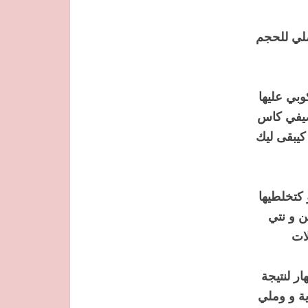
صلي للحجم
وبي عليها
ضيفي كاس
 كيبقى ليك
 كتخلطيها
 و نتي
لات
ر لنتيجة
ية و وملي