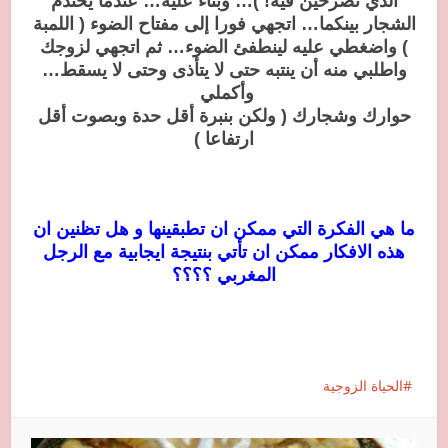
الذي تصرخين فيه! )… وبناء عليه… عندما يحتدم
الشجار بينكما… اتجهي فورا إلى مفتاح الضوء ( اللمبة
) واضغطي عليه لينطفئ الضوء… ثم اتجهي لزوجك
واطلبي منه أن ينتبه حتى لا يتأذى وحتى لا يسقط…
وأكملي
حوارك وشجارك ( ولكن بنبرة أقل حدة وبصوت أقل
ارتفاعا )
ما هي الفكرة التي ممكن ان تطبقينها و هل تظنين ان
هذه الافكار ممكن ان تأتي بنتيجة ايجابية مع الرجل
المغربي ؟؟؟؟
الحياة الزوجية