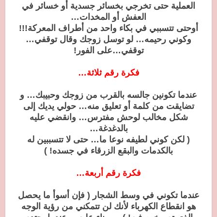
العملية حتى تخرجي بخسائر جسدية أو خسائر في
العفش أو المخدات…
أوحتى تتسببي في بكاء واحد من أطراف المعركة!!!
وكوني رحيمه… لو توسل زوجك وقال توقفي…
توقفي…على الفور!
فكرة رقم ثلاثة…
عندما تكونين جالسه بالقرب من زوجك وحبيبك… و
تضايقت من كلمة أو تعليق منه… حولي يديك إلى
شكل مخالب لوحش مفترس… وانقضي عليه
بالدغدغة…
( لكن كوني لطيفه نوعا ما… حتى لا تتسببين له
بالكدمات والبقع الزرقاء في جسده! )
فكرة رقم أربعة…
عندما تكوني في وسط الشجار ( فإن أسوأ ما يحصل
هو انقطاع الكهرباء لأنك لن تتمكني من رؤية الوجه