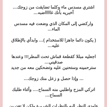
اشتري مسدس ماء وكلما تضايقت من زوجك…
أخبريه بأنك غاااااضبه…
واركضي إلى المكان الذي وضعت فيه مسدس
الماء…
( يكون دائما جاهزا للاستخدام )… وابدأي بالإطلاق
عليه…
اجعليه مبللا كقطعة قماش تحت المطر!!! وعندها
صدقيني…
سترحمينه وستحنين عليه وتضحكين معه من جديد
… وإذا حصل و زعل منك زوجك…
اتركي المزح واطلبي منه السماح…. وأثناء طلبك
السماح…
عاودي النظر إليه بالنظرات الشريرة ولكن لا تغدرين