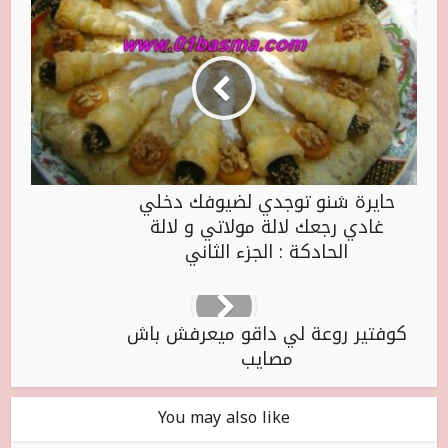
حايرة شنو توجدي لضيوفك دخلي
غادي رجعك لالة مولاتي و لالة
الحادكة : الجزء الثاني
كوفتير روعة لي داقو ميعرفش باش
مصايب
You may also like