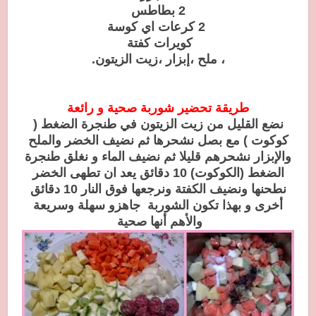
2 بطاطس
2 كرعات اي كوسة
كويرات كفتة
، ملح ،إبزار ،زيت الزيتون.
طريقة تحضير شوربة صحية و رائعة
نضع القليل من زيت الزيتون في طنجرة الضغط (
كوكوت ) مع بصل نشحرها ثم نضيف الخضر والملح
والإبزار نشحرهم قليلا ثم نضيف الماء و نغلق طنجرة
الضغط (الكوكوت) 10 دقائق يعد ان تطهى الخضر
نطحنها ونضيف الكفتة ونرجعها فوق النار 10 دقائق
أخرى و بهذا تكون الشوربة جاهزو سهلة وسريعة
والأهم أنها صحية