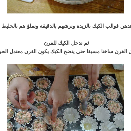
دهن قوالب الكيك بالزبدة ونرشهم بالدقيقة ونملؤ هم بالخليط
ثم ندخل الكيك للفرن
 الفرن ساخنا مسبقا حتى ينضج الكيك يكون الفرن معتدل الحر