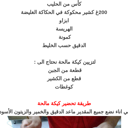
كأس من الحليب
200غ كشير محكوكة في الحكاكة الغليضة
ابزاو
الهريسة
كمونة
الدقيق حسب الخليط
لتزيين كيكة مالحة نحتاج الى :
قطعة من الجبن
قطع من الكشير
كوغطات
طريقة تحضير كيكة مالحة
 اناء نضع جميع المقدير ماعد الدقيق والخمير والزيتون الأسو