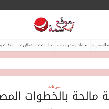
م الصحي
تحليات ومشروبات
حلويات
عجائن
وصفات رم
منوعات
 مالحة بالخطوات المص