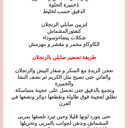
1خميرة الحلوة
الدقيق حسب لخليط
لتزيين صابلي الزنجلان
كنفتورالمشماش
شكلات بيضاءوسوداء
الكاوكاو محمر و مقشر و مهرمش
طريقة تحضير صابلي بالزنجلان
نعجن الزبدة مع السكر و صفار البيض والزنجلان
والفاني حتى تصبح مثل الكريم ثم نضف النشا
والخميرة
ونجمع بالدقيق حتى نحصل على عجينة متماسكة
نطلق لعجينة فوق طاولة ونقطعها دوائر ونضعها في
الفرن
حتى يتورد لونها قليلا وحين تبرد نلصقها بمربى
المشماش وندهن لجوانب بالمربى ونحربلها