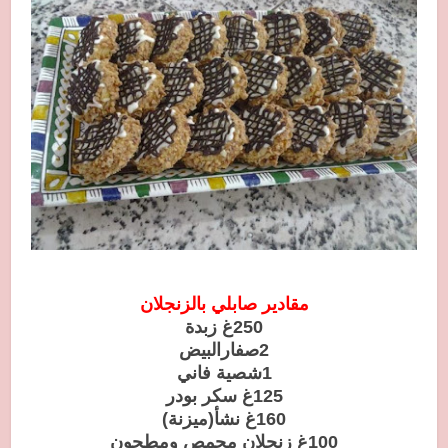
مقادير صابلي بالزنجلان
250غ زبدة
2صفارالبيض
1شصية فاني
125غ سكر بودر
160غ نشأ(ميزنة)
100غ زنجلان محمص ومطحون