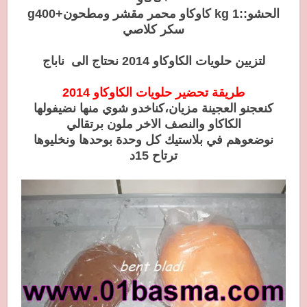
الحشو::1 kg كاوكاو محمر مقشر ومطحون+g400
سكر كلاصي
لتزيين
حلويات الكاوكاو 2014 نحتاج الى
ناباج
طريقة تحضير
حلويات الكاوكاو 2014
كنعجنو العجينة مزيان،كناخدو شوي منها نضيفولها
الكاكاو والنصف الاخر ملون برتقالي
نوضعوهم في بلاستيك كل وحدة بوحدها ونخليوها
ترتاح 15د