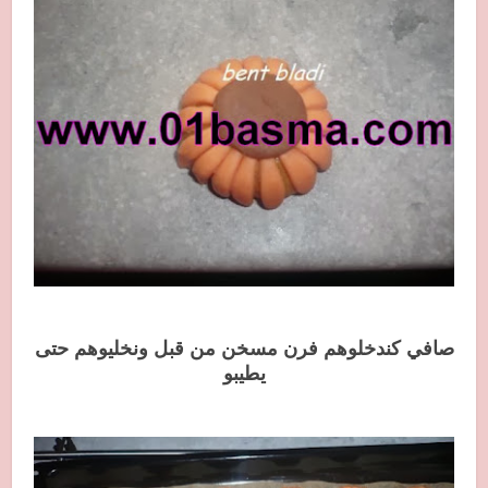
صافي كندخلوهم فرن مسخن من قبل ونخليوهم حتى
يطيبو