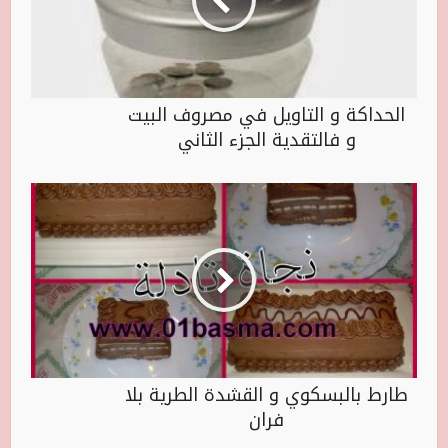
الحداكة و التاويل في مصروف البيت
و فالتقدية الجزء الثاني
طارط بالبسكوي و القشدة الطرية بلا
فران