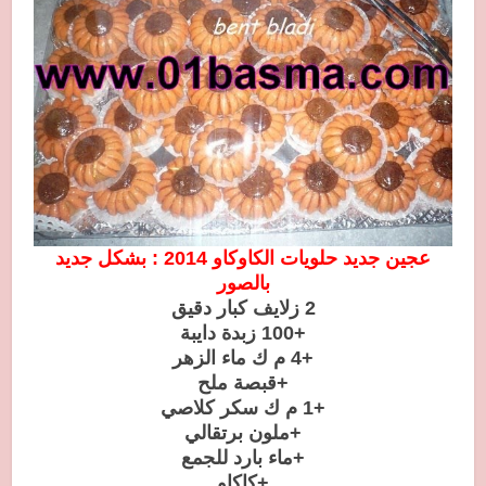
عجين جديد حلويات الكاوكاو 2014 : بشكل جديد
بالصور
2 زلايف كبار دقيق
+100 زبدة دايبة
+4 م ك ماء الزهر
+قبصة ملح
+1 م ك سكر كلاصي
+ملون برتقالي
+ماء بارد للجمع
+كاكاو