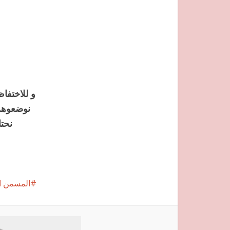
و للاختفا
نوضعوهم 
نحت
المسمن ال