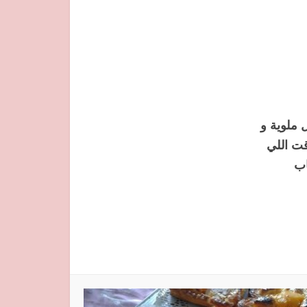
 ملوية و
قت اللي
ياب