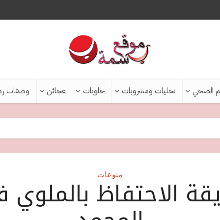
م الصحي
تحليات ومشروبات
حلويات
عجائن
وصفات رم
منوعات
قة الاحتفاظ بالملوي 