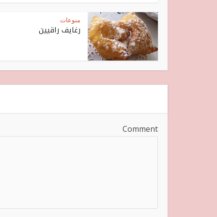
منوعات
رغايف راقيين
Comment