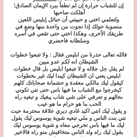
إن للشباب حرارة إن لم تطفأ ببرد الإيمان الصادق؛
أهلكت صاحبها
ولتعلمي اختي و حبيبتي أن حبائل إبليس اللعين
منصوبة حولك إذا نجوت من واحدة منها وضع في
طريقك الأخرى، وهكذا اختي حتى تقعي في أسره
وسلطانه فاحضري
فالله تعالى حذرنا من ابليس فقال : ولا تتبعوا خطوات
الشيطان انه لكم عدو مبين
لم يقل جل جلاله و لا تتبعوا ابليس بل قال خطوات
ابليس يعني ان الشيطان كيبدا ليك غير بخطوات
كيقول ليك مالكي معقدة و حشمانة صحاباتك كلهم
كيخرجوا مع الشباب ما فيها باس حتى نتي تكوني
بحالهم و تعرفي على شي شاب يبغيك و تبغيه راه
الحب ما هو حرام ما هو عيب
و يقول ليك انتي اكيد غادي ديري علاقة محترمة حيت
نتي بنت الناس و ملي تبعيه شوية يوسوس ليك يقول
ليك ما فيها باس تخرجي معاه و شوية يوسوس ليك
يقول ليك راه ولد الناس متخافيش منو راه فالاخير