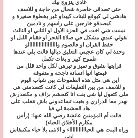
غادي يتزوج بيك
حتى تصدقي خاصرة شحال من حاجة و للاسف
هادشي لي كيوقع للبنات كيبداو غير بخطوة صغيرة و
كيصدقو خارجين على راسهم و نادمين
تمنيت شي اخت في الجزء الاول او الثاني او الثالث
تقولي عندي مشكل في صلاة الفجر او فقيام الليل او
حفظ القران او فالصوم واااااااااااااااااالو
وحدة لي كان عجبني التعليق ديالها قالت بلي عندها
طموح كبير و بغات تكمل
قرايتها بتفوق و تميز و تبرهن لكل واحد قلل من
قيمتها انها انسانة ناجحة و متفوقة
اين هي مثل هذه الطموحات بين شباب اليوم
و للاسف من بين التعليقات لي كانت كتصدمني هي
ملي كتقول ليا شي بنت انا كنحشم بزاف و مكنقدرش
نهدر معا الدراري و بغيت تساعدوني باش نتغلب على
هاد الحشمة لي فيا
قالت أم المؤمنين عائشة رضي الله عنها: (رأس
مكارم الأخلاق الحياء)
وراه البنت هي الحياااااااااااء و الانثى بلا حياء مكتبقاش
انثى