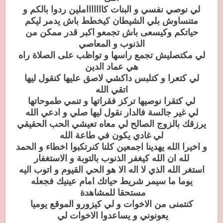
لي نوصي نفسي و البنات كاااااااملين ردوا بالكم و
متنساوش بلي الشيطان كيخطط باش يدمر ليكم
حياتكم وكيسعى باش تجمعو اكبر قدر ممكن من
الذنوب و المعاصي
لي مكتصليش تجمع راسها و تواظب على الصلاة راه
هي عماد الدين
لي كتعرا و كتلبس داكشي لاصق عليها كنقول ليها
اتقي الله
لي كتقرا نوصيها تركز فقراتها و تنمي طموحاتها
لي غير جالسة فالدار نقول ليها صلي و ادعي الله
يرزقك بالزوج الصالح لي معاه تعيشي الحب الحقيقي
لي غادي يكون في طاعة الله
و اخيرا الله يهدينا اجمعين كلنا كنرتكبوا اخطاء و الحمد
لله ان الله كيغفر الذنوب بالتوبة و الاستغفار
استغر الله الذي لا اله الا هو الحي القيوم و اتوب اليه
يوما ما سيمر شريط حياتك امام عينيك فجعله
مستحقا للمشاهدة
كنتمنى من الاخوات و لي كيزورو الموقع يوميا
يعونوني و يساعدوا الاخوات لي